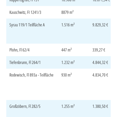
Kauschwitz, FI 1241/3
8879 m²
Syrau 119/1 Teilfläche A
1.516 m²
9.829,32 €
Plohn, Fl 62/4
447 m²
339,27 €
Tiefenbrunn, Fl 264/1
1.232 m²
4.844,32 €
Rodewisch, Fl 893a - Teilfläche
930 m²
4.834,70 €
Großzöbern, Fl 282/5
1.255 m²
1.380,50 €