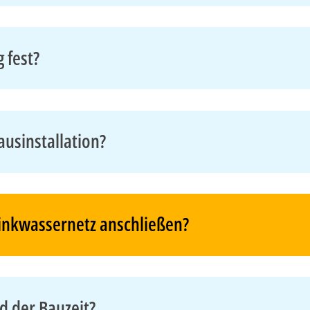
 fest?
ausinstallation?
rinkwassernetz anschließen?
 der Bauzeit?