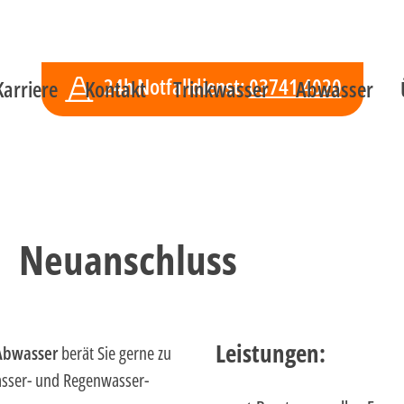
tion
24h Notfalldienst:
03741 4020
Karriere
Kontakt
Trinkwasser
Abwasser
Neuanschluss
Leistungen:
 Abwasser
berät Sie gerne zu
wasser- und Regenwasser-