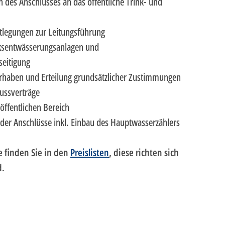
n des Anschlusses an das öffentliche Trink- und
legungen zur Leitungsführung
ksentwässerungsanlagen und
seitigung
rhaben und Erteilung grundsätzlicher Zustimmungen
lussverträge
öffentlichen Bereich
 der Anschlüsse inkl. Einbau des Hauptwasserzählers
e finden Sie in den
Preislisten
, diese richten sich
d.